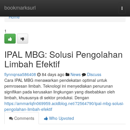
Home
bookmarksurl
Togg
navi
Home
1
IPAL MBG: Solusi Pengolahan
Limbah Efektif
flynnqnsa586408
84 days ago
News
Discuss
Cara IPAL MBG menawarkan pendekatan optimal untuk
pemrosesan limbah. Teknologi ini menyediakan penurunan
signifikan pada kerusakan lingkungan yang disebabkan oleh
limbah, khususnya di sektor produksi. Dengan
https://ammarlqfn069959.acidblog.net/72564790/ipal-mbg-solusi-
pengolahan-limbah-efektif
Comments
Who Upvoted