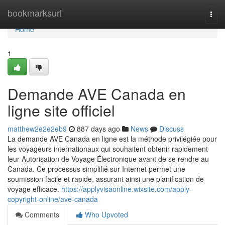
Home
bookmarksurl
Togg
navi
Home
1
Demande AVE Canada en
ligne site officiel
matthew2e2e2eb9
887 days ago
News
Discuss
La demande AVE Canada en ligne est la méthode privilégiée pour
les voyageurs internationaux qui souhaitent obtenir rapidement
leur Autorisation de Voyage Électronique avant de se rendre au
Canada. Ce processus simplifié sur Internet permet une
soumission facile et rapide, assurant ainsi une planification de
voyage efficace.
https://applyvisaonline.wixsite.com/apply-
copyright-online/ave-canada
Comments
Who Upvoted