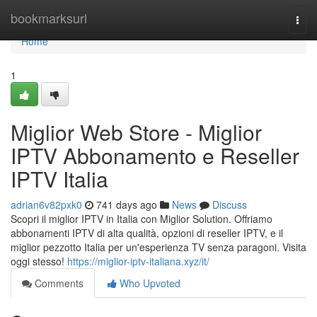
Home
bookmarksurl
Togg
navi
Home
1
Miglior Web Store - Miglior
IPTV Abbonamento e Reseller
IPTV Italia
adrian6v82pxk0
741 days ago
News
Discuss
Scopri il miglior IPTV in Italia con Miglior Solution. Offriamo
abbonamenti IPTV di alta qualità, opzioni di reseller IPTV, e il
miglior pezzotto Italia per un'esperienza TV senza paragoni. Visita
oggi stesso!
https://miglior-iptv-italiana.xyz/it/
Comments
Who Upvoted