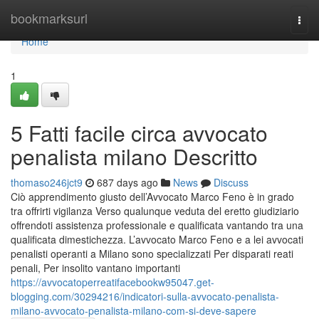
Home
bookmarksurl
Togg
navi
Home
1
5 Fatti facile circa avvocato
penalista milano Descritto
thomaso246jct9
687 days ago
News
Discuss
Ciò apprendimento giusto dell’Avvocato Marco Feno è in grado
tra offrirti vigilanza Verso qualunque veduta del eretto giudiziario
offrendoti assistenza professionale e qualificata vantando tra una
qualificata dimestichezza. L’avvocato Marco Feno e a lei avvocati
penalisti operanti a Milano sono specializzati Per disparati reati
penali, Per insolito vantano importanti
https://avvocatoperreatifacebookw95047.get-
blogging.com/30294216/indicatori-sulla-avvocato-penalista-
milano-avvocato-penalista-milano-com-si-deve-sapere