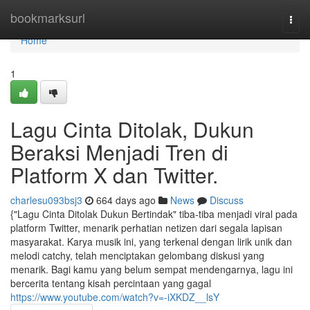
Home
bookmarksurl
Togg
navi
Home
1
Lagu Cinta Ditolak, Dukun
Beraksi Menjadi Tren di
Platform X dan Twitter.
charlesu093bsj3
664 days ago
News
Discuss
{"Lagu Cinta Ditolak Dukun Bertindak" tiba-tiba menjadi viral pada
platform Twitter, menarik perhatian netizen dari segala lapisan
masyarakat. Karya musik ini, yang terkenal dengan lirik unik dan
melodi catchy, telah menciptakan gelombang diskusi yang
menarik. Bagi kamu yang belum sempat mendengarnya, lagu ini
bercerita tentang kisah percintaan yang gagal
https://www.youtube.com/watch?v=-iXKDZ__lsY