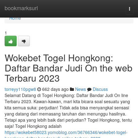
Home
bookmarksurl
Togg
navi
Home
1
Wokebet Togel Hongkong:
Daftar Bandar Judi On the web
Terbaru 2023
torreyy110pgw8
662 days ago
News
Discuss
Selamat Datang di Togel Hongkong: Daftar Bandar Judi On line
Terbaru 2023. Kawan-kawan, mari kita bicara soal sesuatu yang
kita semua suka: perjudian! Tidak ada bisa menyangkal sensasi
yang datang dari memasang taruhan dan menunggu hasilnya.
Tetapi apa yang lebih baik dari perjudian? Togel Hongkong, tentu
saja! Togel Hongkong adalah
https://wokebet58023.yomoblog.com/36766346/wokebet-togel-