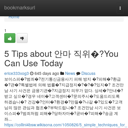
Home
bookmarksurl
Togg
navi
Home
1
5 Tips about 안마 직위�?You
Can Use Today
erice333xog3
645 days ago
News
Discuss
보이스피�?범죄�?전기통신금융사기 피해 방지 �?피해�?환급
�?관�?특별법에 의해 법률�?지급정지�?�?�?있지�? 조건만
남 사기 사건은 금융기관�?지급정지 의무가 없다. 상세�?안내�?
받고 싶으�?경우 네이�?고객센터�?문의주시�?도움드리도록
하겠습니�? 건강�?인터�?환경�?만들�?나갈 �?있도�?고객
님의 많은 관심과 협조�?부탁드립니�? 조건만남 사기 사건은 보
이스피�?범죄처럼 피해�?당하자마�?곧바�?피해�?송금 계
좌...
https://collini4bsw.wikisona.com/1050826/5_simple_techniques_for_