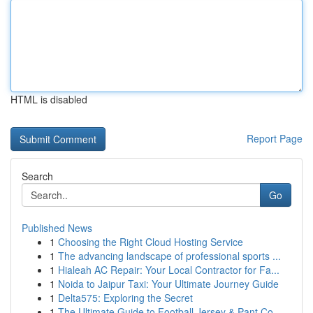
HTML is disabled
Report Page
Search
Go
Published News
1
Choosing the Right Cloud Hosting Service
1
The advancing landscape of professional sports ...
1
Hialeah AC Repair: Your Local Contractor for Fa...
1
Noida to Jaipur Taxi: Your Ultimate Journey Guide
1
Delta575: Exploring the Secret
1
The Ultimate Guide to Football Jersey & Pant Co...