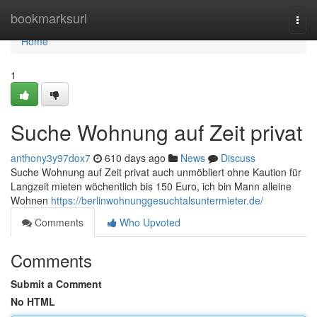
Home
bookmarksurl
Togg
navi
Home
1
Suche Wohnung auf Zeit privat
anthony3y97dox7
610 days ago
News
Discuss
Suche Wohnung auf Zeit privat auch unmöbliert ohne Kaution für
Langzeit mieten wöchentlich bis 150 Euro, ich bin Mann alleine
Wohnen
https://berlinwohnunggesuchtalsuntermieter.de/
Comments
Who Upvoted
Comments
Submit a Comment
No HTML