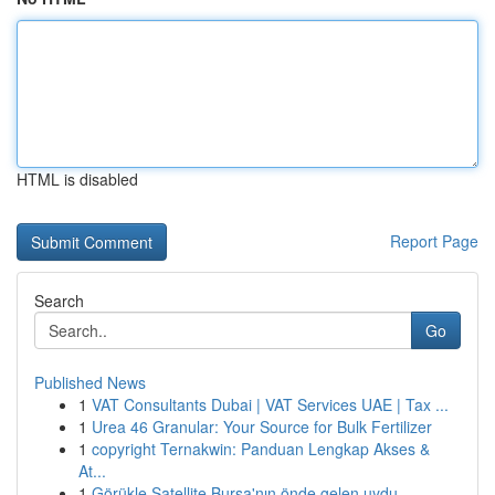
HTML is disabled
Report Page
Search
Go
Published News
1
VAT Consultants Dubai | VAT Services UAE | Tax ...
1
Urea 46 Granular: Your Source for Bulk Fertilizer
1
copyright Ternakwin: Panduan Lengkap Akses &
At...
1
Görükle Satellite Bursa'nın önde gelen uydu ...