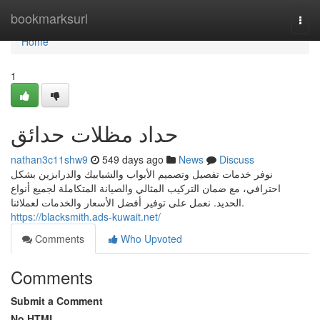
Home
bookmarksurl
Togg
navi
Home
1
حداد مظلات حدائق
nathan3c11shw9
549 days ago
News
Discuss
نوفر خدمات تفصيل وتصميم الأبواب والشبابيك والدرابزين بشكل
احترافي، مع ضمان التركيب المثالي والصيانة المتكاملة لجميع أنواع
الحديد. نعمل على توفير أفضل الأسعار والخدمات لعملائنا.
https://blacksmith.ads-kuwait.net/
Comments
Who Upvoted
Comments
Submit a Comment
No HTML