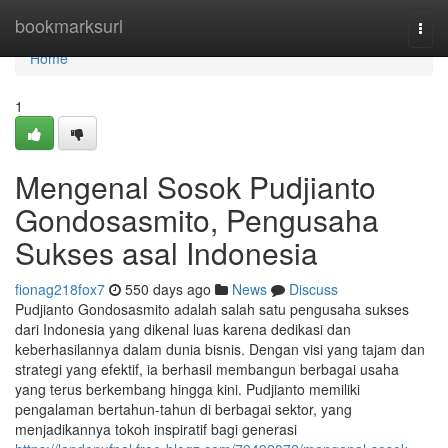
Home
bookmarksurl
Togg
navi
Home
1
Mengenal Sosok Pudjianto
Gondosasmito, Pengusaha
Sukses asal Indonesia
fionag218fox7
550 days ago
News
Discuss
Pudjianto Gondosasmito adalah salah satu pengusaha sukses
dari Indonesia yang dikenal luas karena dedikasi dan
keberhasilannya dalam dunia bisnis. Dengan visi yang tajam dan
strategi yang efektif, ia berhasil membangun berbagai usaha
yang terus berkembang hingga kini. Pudjianto memiliki
pengalaman bertahun-tahun di berbagai sektor, yang
menjadikannya tokoh inspiratif bagi generasi