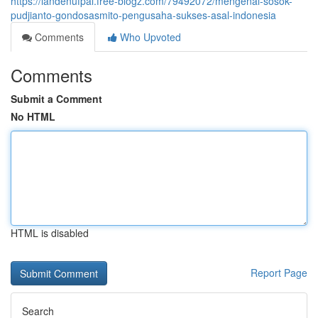
https://landenufpal.free-blogz.com/79492072/mengenal-sosok-
pudjianto-gondosasmito-pengusaha-sukses-asal-indonesia
Comments
Who Upvoted
Comments
Submit a Comment
No HTML
HTML is disabled
Report Page
Search