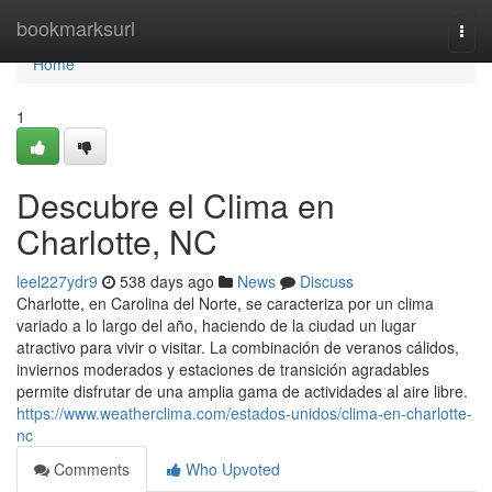
Home
bookmarksurl
Togg
navi
Home
1
Descubre el Clima en
Charlotte, NC
leel227ydr9
538 days ago
News
Discuss
Charlotte, en Carolina del Norte, se caracteriza por un clima
variado a lo largo del año, haciendo de la ciudad un lugar
atractivo para vivir o visitar. La combinación de veranos cálidos,
inviernos moderados y estaciones de transición agradables
permite disfrutar de una amplia gama de actividades al aire libre.
https://www.weatherclima.com/estados-unidos/clima-en-charlotte-
nc
Comments
Who Upvoted