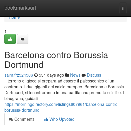
Home
bookmarksurl
Togg
navi
Home
1
Barcelona contro Borussia
Dortmund
sairalfrz524506
534 days ago
News
Discuss
Il terreno di gioco si prepara ad essere il palcoscenico di un
confronto. I due giganti del calcio europeo, Barcelona e Borussia
Dortmund, si incontreranno in una partita che promette scintille. I
blaugrana, guidati
https://morningdirectory.com/listings607961/barcelona-contro-
borussia-dortmund
Comments
Who Upvoted