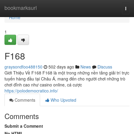
Home
bookmarksurl
Togg
navi
Home
1
F168
graysondfoo488150
502 days ago
News
Discuss
Giới Thiệu Về F168 F168 là một trong những nền tảng giải trí trực
tuyến hàng đầu tại Châu Á, mang đến cho người chơi những trò
chơi đỉnh cao như casino online, cá cược
https://polodemocratico.info/
Comments
Who Upvoted
Comments
Submit a Comment
No HTML