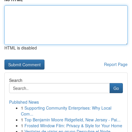
HTML is disabled
Report Page
Search
Go
Published News
1
Supporting Community Enterprises: Why Local
Com...
1
Top Benjamin Moore Ridgefield, New Jersey - Pai...
1
Frosted Window Film: Privacy & Style for Your Home
1
Ventajas de viajar en grupo Descubre el Norte ...