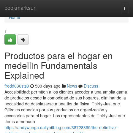
Home
bookmarksurl
Togg
navi
Home
1
Productos para el hogar en
medellin Fundamentals
Explained
fredd036sts9
500 days ago
News
Discuss
Accesibilidad: permiten a los clientes acceder a una amplia gama
de productos desde la comodidad de sus hogares, eliminando la
necesidad de desplazarse a una tienda física. Thirty-Just one
Gifts: es conocida por sus productos de organización y
accesorios para el hogar. Los representantes de Thirty-Just one
Items a menudo
https://andywunga.dailyhitblog.com/38728369/the-definitive-