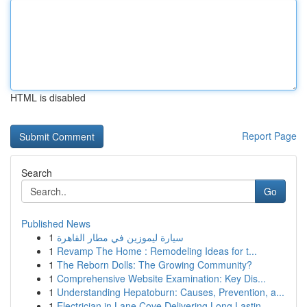
HTML is disabled
Report Page
Search
Go
Published News
1
سيارة ليموزين في مطار القاهرة
1
Revamp The Home : Remodeling Ideas for t...
1
The Reborn Dolls: The Growing Community?
1
Comprehensive Website Examination: Key Dis...
1
Understanding Hepatoburn: Causes, Prevention, a...
1
Electrician in Lane Cove Delivering Long Lastin...