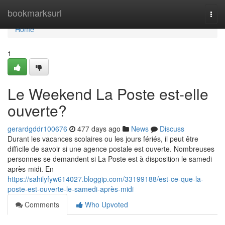
Home
bookmarksurl
Togg
navi
Home
1
Le Weekend La Poste est-elle
ouverte?
gerardgddr100676
477 days ago
News
Discuss
Durant les vacances scolaires ou les jours fériés, il peut être
difficile de savoir si une agence postale est ouverte. Nombreuses
personnes se demandent si La Poste est à disposition le samedi
après-midi. En
https://sahilyfyw614027.bloggip.com/33199188/est-ce-que-la-
poste-est-ouverte-le-samedi-après-midi
Comments
Who Upvoted