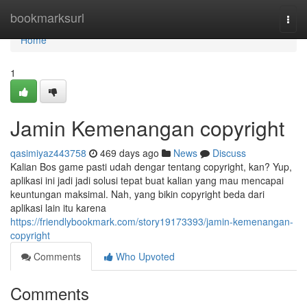
Home
bookmarksurl
Togg
navi
Home
1
Jamin Kemenangan copyright
qasimiyaz443758
469 days ago
News
Discuss
Kalian Bos game pasti udah dengar tentang copyright, kan? Yup,
aplikasi ini jadi jadi solusi tepat buat kalian yang mau mencapai
keuntungan maksimal. Nah, yang bikin copyright beda dari
aplikasi lain itu karena
https://friendlybookmark.com/story19173393/jamin-kemenangan-
copyright
Comments
Who Upvoted
Comments