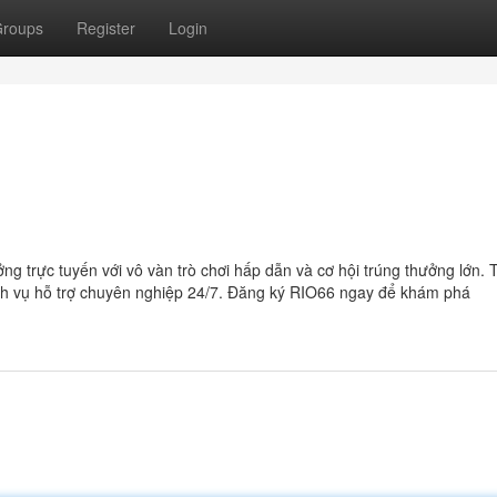
roups
Register
Login
 trực tuyến với vô vàn trò chơi hấp dẫn và cơ hội trúng thưởng lớn. 
ịch vụ hỗ trợ chuyên nghiệp 24/7. Đăng ký RIO66 ngay để khám phá