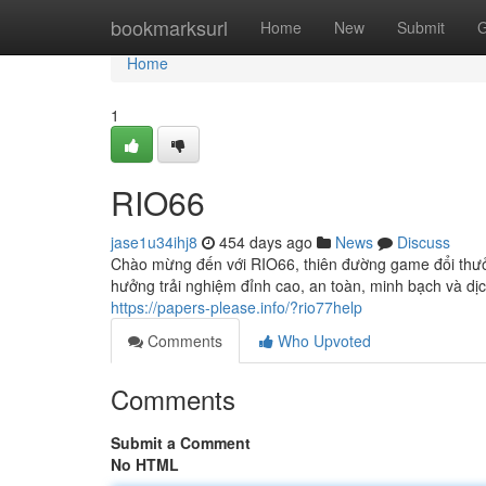
Home
bookmarksurl
Home
New
Submit
G
Home
1
RIO66
jase1u34ihj8
454 days ago
News
Discuss
Chào mừng đến với RIO66, thiên đường game đổi thưởng
hưởng trải nghiệm đỉnh cao, an toàn, minh bạch và d
https://papers-please.info/?rio77help
Comments
Who Upvoted
Comments
Submit a Comment
No HTML