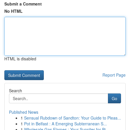
Submit a Comment
No HTML
HTML is disabled
Report Page
Search
Go
Published News
1
Sensual Rubdown of Sandton: Your Guide to Pleas...
1
Pot in Belfast : A Emerging Subterranean S...
1
Wholesale Gas Flames : Your Supplier for Bi...