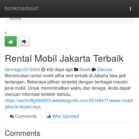
Home
bookmarksurl
Togg
navi
Home
1
Rental Mobil Jakarta Terbaik
tiannagyrz312943
452 days ago
News
Discuss
Menemukan rental mobil altha rent terbaik di Jakarta bisa jadi
tantangan. Beberapa pilihan tersedia dengan berbagai macam
jenis mobil. Untuk meminimalkan waktu dan tenaga, Anda dapat
mencari informasi terlebih dahulu.
https://sachinffjy684833.webdesign96.com/35168471/sewa-mobil-
jakarta-terpercaya
Comments
Who Upvoted
Comments