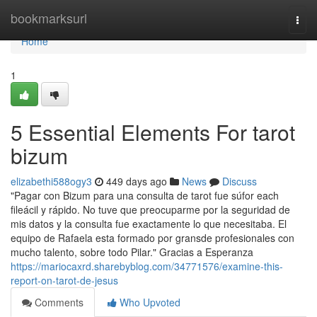
Home
bookmarksurl
Togg
navi
Home
1
5 Essential Elements For tarot
bizum
elizabethi588ogy3
449 days ago
News
Discuss
"Pagar con Bizum para una consulta de tarot fue súfor each
fileácil y rápido. No tuve que preocuparme por la seguridad de
mis datos y la consulta fue exactamente lo que necesitaba. El
equipo de Rafaela esta formado por gransde profesionales con
mucho talento, sobre todo Pilar." Gracias a Esperanza
https://mariocaxrd.sharebyblog.com/34771576/examine-this-
report-on-tarot-de-jesus
Comments
Who Upvoted