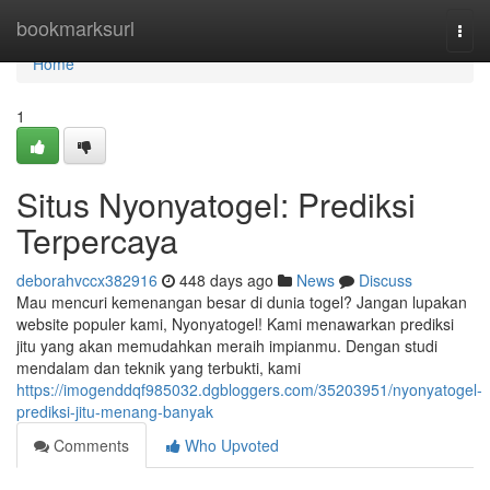
Home
bookmarksurl
Togg
navi
Home
1
Situs Nyonyatogel: Prediksi
Terpercaya
deborahvccx382916
448 days ago
News
Discuss
Mau mencuri kemenangan besar di dunia togel? Jangan lupakan
website populer kami, Nyonyatogel! Kami menawarkan prediksi
jitu yang akan memudahkan meraih impianmu. Dengan studi
mendalam dan teknik yang terbukti, kami
https://imogenddqf985032.dgbloggers.com/35203951/nyonyatogel-
prediksi-jitu-menang-banyak
Comments
Who Upvoted