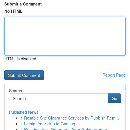
Submit a Comment
No HTML
HTML is disabled
Report Page
Search
Go
Published News
1
Reliable Site Clearance Services by Rubbish Rem...
1
Letstg: Your Hub to Gaming
1
Real Estate in Gurugram: Your Guide to Hom...