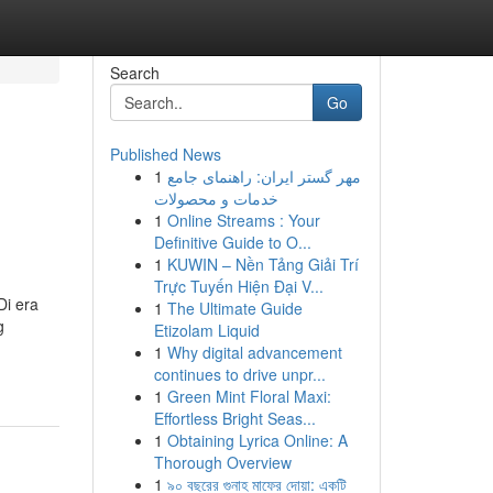
Search
Go
Published News
1
مهر گستر ایران: راهنمای جامع
خدمات و محصولات
1
Online Streams : Your
Definitive Guide to O...
1
KUWIN – Nền Tảng Giải Trí
Trực Tuyến Hiện Đại V...
Di era
1
The Ultimate Guide
g
Etizolam Liquid
1
Why digital advancement
continues to drive unpr...
1
Green Mint Floral Maxi:
Effortless Bright Seas...
1
Obtaining Lyrica Online: A
Thorough Overview
1
৯০ বছরের গুনাহ মাফের দোয়া: একটি