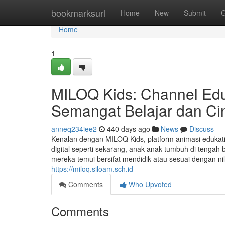
Home
bookmarksurl
Home
New
Submit
G
Home
1
MILOQ Kids: Channel Ed
Semangat Belajar dan Ci
anneq234iee2
440 days ago
News
Discuss
Kenalan dengan MILOQ Kids, platform animasi edukati
digital seperti sekarang, anak-anak tumbuh di tengah 
mereka temui bersifat mendidik atau sesuai dengan nila
https://miloq.siloam.sch.id
Comments
Who Upvoted
Comments