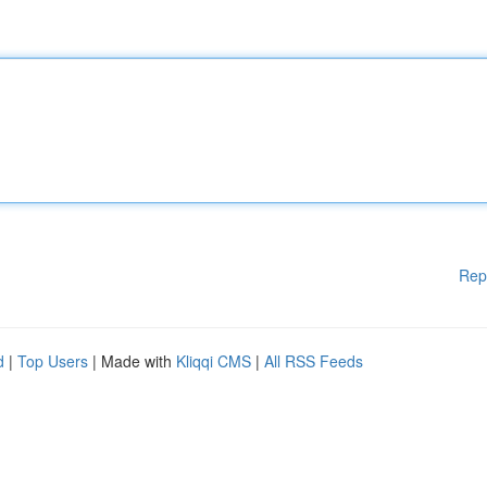
Rep
d
|
Top Users
| Made with
Kliqqi CMS
|
All RSS Feeds