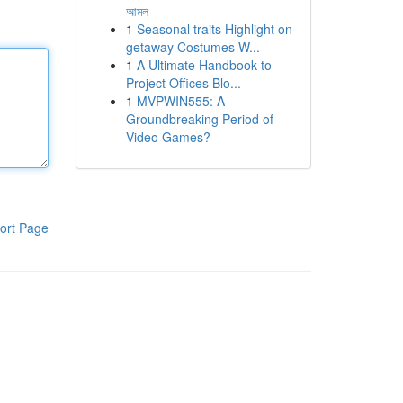
আমল
1
Seasonal traits Highlight on
getaway Costumes W...
1
A Ultimate Handbook to
Project Offices Blo...
1
MVPWIN555: A
Groundbreaking Period of
Video Games?
ort Page