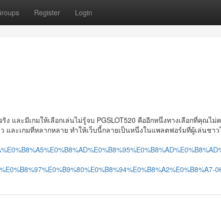
roups
Register
Login
จริง และมีเกมให้เลือกเล่นไม่รู้จบ PGSLOT520 คืออีกหนึ่งทางเลือกที่คุณไม
ว และเกมที่หลากหลาย ทำให้เว็บนี้กลายเป็นหนึ่งในแพลตฟอร์มที่ผู้เล่นชาว
A%E0%B8%A5%E0%B8%AD%E0%B8%95%E0%B8%AD%E0%B8%AD%
%E0%B8%97%E0%B9%80%E0%B8%94%E0%B8%A2%E0%B8%A7-06