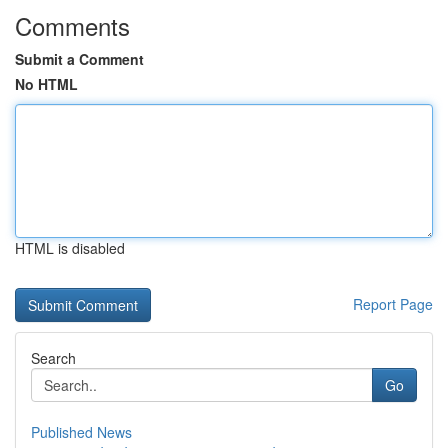
Comments
Submit a Comment
No HTML
HTML is disabled
Report Page
Search
Go
Published News