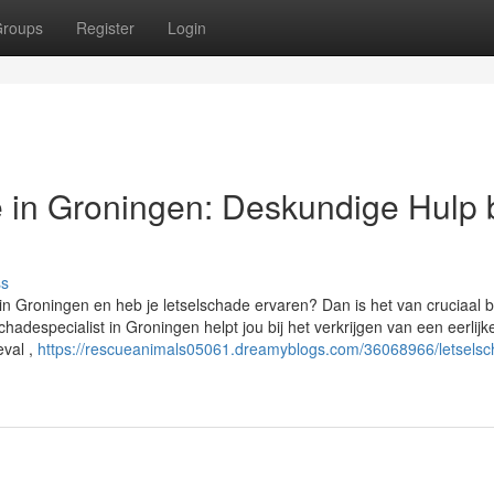
roups
Register
Login
e in Groningen: Deskundige Hulp b
ss
in Groningen en heb je letselschade ervaren? Dan is het van cruciaal 
hadespecialist in Groningen helpt jou bij het verkrijgen van een eerlijk
eval ,
https://rescueanimals05061.dreamyblogs.com/36068966/letselsc