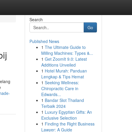
Search
Go
Published News
1
The Ultimate Guide to
ij
Milling Machines: Types &...
1
Get ZoomIt 9.0: Latest
Additions Unveiled
1
Hotel Murah: Panduan
Lengkap & Tips Hemat
belang
1
Seeking Wellness:
e
Chiropractic Care in
hade-
Edwards...
1
Bandar Slot Thailand
Terbaik 2024
1
Luxury Egyptian Gifts: An
Exclusive Selection
1
Finding the Right Business
Lawyer: A Guide