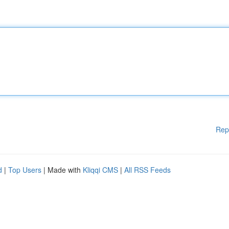
Rep
d
|
Top Users
| Made with
Kliqqi CMS
|
All RSS Feeds