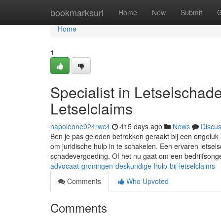
Home
bookmarksurl
Home
New
Submit
G
Home
1
Specialist in Letselschad
Letselclaims
napoleone924rwc4
415 days ago
News
Discu
Ben je pas geleden betrokken geraakt bij een ongeluk 
om juridische hulp in te schakelen. Een ervaren letselsc
schadevergoeding. Of het nu gaat om een bedrijfsong
advocaat-groningen-deskundige-hulp-bij-letselclaims
Comments
Who Upvoted
Comments