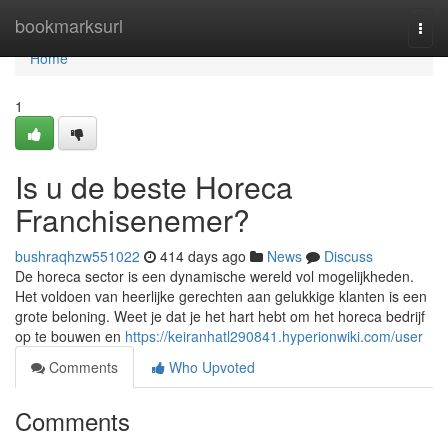
Home
bookmarksurl
Togg
navi
Home
1
Is u de beste Horeca
Franchisenemer?
bushraqhzw551022
414 days ago
News
Discuss
De horeca sector is een dynamische wereld vol mogelijkheden.
Het voldoen van heerlijke gerechten aan gelukkige klanten is een
grote beloning. Weet je dat je het hart hebt om het horeca bedrijf
op te bouwen en
https://keiranhatl290841.hyperionwiki.com/user
Comments
Who Upvoted
Comments