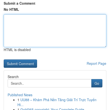
Submit a Comment
No HTML
HTML is disabled
Report Page
Search
Go
Published News
1
UU88 – Khám Phá Nền Tảng Giải Trí Trực Tuyến
Hi...
1
Gold365 copyright: Your Complete Guide