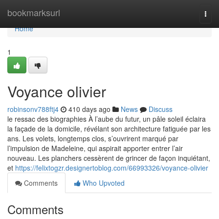
Home
bookmarksurl
Togg
navi
Home
1
Voyance olivier
robinsonv788ftj4
410 days ago
News
Discuss
le ressac des biographies À l’aube du futur, un pâle soleil éclaira
la façade de la domicile, révélant son architecture fatiguée par les
ans. Les volets, longtemps clos, s’ouvrirent marqué par
l’impulsion de Madeleine, qui aspirait apporter entrer l’air
nouveau. Les planchers cessèrent de grincer de façon inquiétant,
et
https://felixtogzr.designertoblog.com/66993326/voyance-olivier
Comments
Who Upvoted
Comments