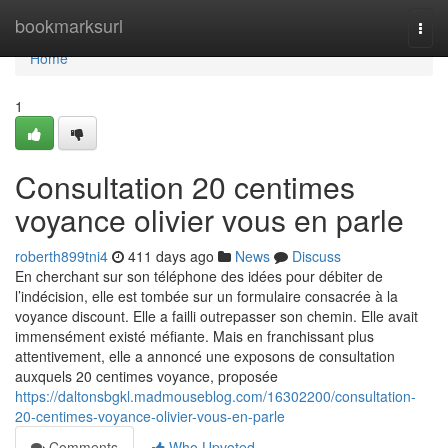
Home
bookmarksurl
Togg
navi
Home
1
Consultation 20 centimes
voyance olivier vous en parle
roberth899tni4
411 days ago
News
Discuss
En cherchant sur son téléphone des idées pour débiter de
l’indécision, elle est tombée sur un formulaire consacrée à la
voyance discount. Elle a failli outrepasser son chemin. Elle avait
immensément existé méfiante. Mais en franchissant plus
attentivement, elle a annoncé une exposons de consultation
auxquels 20 centimes voyance, proposée
https://daltonsbgkl.madmouseblog.com/16302200/consultation-
20-centimes-voyance-olivier-vous-en-parle
Comments
Who Upvoted