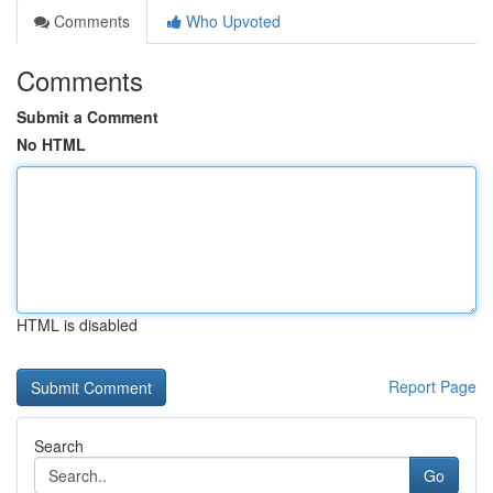
Comments
Who Upvoted
Comments
Submit a Comment
No HTML
HTML is disabled
Report Page
Search
Go