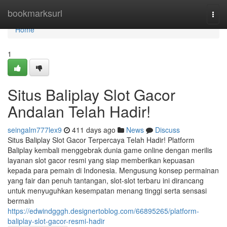
Home
bookmarksurl
Togg
navi
Home
1
Situs Baliplay Slot Gacor
Andalan Telah Hadir!
seingalm777lex9
411 days ago
News
Discuss
Situs Baliplay Slot Gacor Terpercaya Telah Hadir! Platform
Baliplay kembali menggebrak dunia game online dengan merilis
layanan slot gacor resmi yang siap memberikan kepuasan
kepada para pemain di Indonesia. Mengusung konsep permainan
yang fair dan penuh tantangan, slot-slot terbaru ini dirancang
untuk menyuguhkan kesempatan menang tinggi serta sensasi
bermain
https://edwindgggh.designertoblog.com/66895265/platform-
baliplay-slot-gacor-resmi-hadir