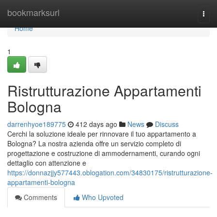
Home
bookmarksurl
Togg
navi
Home
1
Ristrutturazione Appartamenti
Bologna
darrenhyoe189775
412 days ago
News
Discuss
Cerchi la soluzione ideale per rinnovare il tuo appartamento a
Bologna? La nostra azienda offre un servizio completo di
progettazione e costruzione di ammodernamenti, curando ogni
dettaglio con attenzione e
https://donnazjjy577443.oblogation.com/34830175/ristrutturazione-
appartamenti-bologna
Comments
Who Upvoted