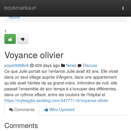
Home
bookmarksurl
Togg
navi
Home
1
Voyance olivier
popet998lbr6
409 days ago
News
Discuss
Ce que Julie portait sur l’enfance Julie avait 45 ans. Elle vivait
dans un seul village auprès d’Angers, dans une appartement
qu’elle avait héritée de sa grand-mère. Infirmière de nuit, elle
passait l’ensemble de son temps à s’occuper des différentes,
dans un rythme effacé, entre les couloirs de l’hôpital et
https://mylesjyjta.ssnblog.com/34777116/voyance-olivier
Comments
Who Upvoted
Comments