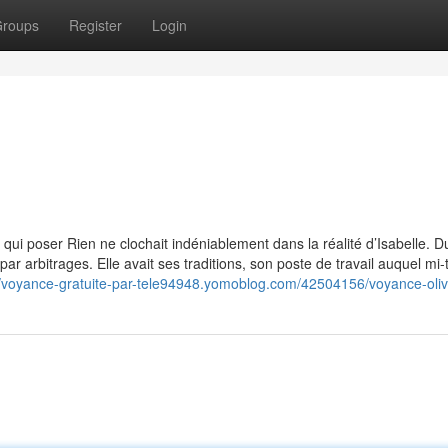
roups
Register
Login
à qui poser Rien ne clochait indéniablement dans la réalité d’Isabelle. 
, par arbitrages. Elle avait ses traditions, son poste de travail auquel mi
//voyance-gratuite-par-tele94948.yomoblog.com/42504156/voyance-oliv