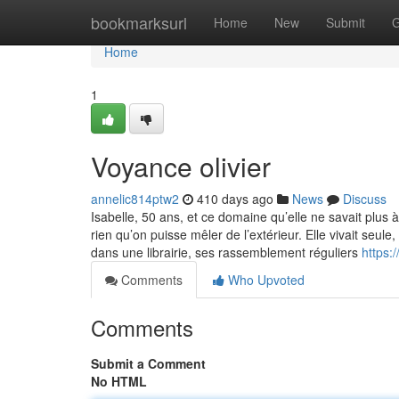
Home
bookmarksurl
Home
New
Submit
G
Home
1
Voyance olivier
annelic814ptw2
410 days ago
News
Discuss
Isabelle, 50 ans, et ce domaine qu’elle ne savait plus 
rien qu’on puisse mêler de l’extérieur. Elle vivait seule
dans une librairie, ses rassemblement réguliers
https:
Comments
Who Upvoted
Comments
Submit a Comment
No HTML