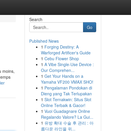
Search
Go
Published News
1
Forging Destiny: A
Warforged Artificer's Guide
1
Cebu Flower Shop
1
A Vibe Single-Use Device :
Our Comprehen...
Du moins,
1
Get Your Hands on a
-temps
Yamaha VF200 VMAX SHO!
ier
1
Pengalaman Pondokan di
Dieng yang Tak Terlupakan
1
Slot Ternakwin: Situs Slot
Online Terbaik & Gacor!
1
Vuoi Guadagnare Online
Regalando Valore? La Gui...
1
유방 확대 수술 후 관리 : 아
름다운 라인을 위...