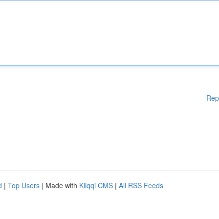
Rep
d
|
Top Users
| Made with
Kliqqi CMS
|
All RSS Feeds