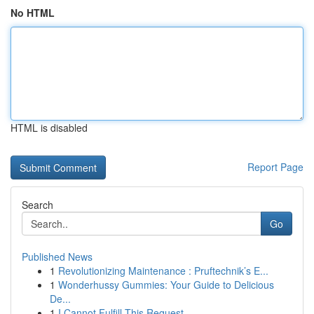
No HTML
HTML is disabled
Report Page
Search
Go
Published News
1
Revolutionizing Maintenance : Pruftechnik’s E...
1
Wonderhussy Gummies: Your Guide to Delicious
De...
1
I Cannot Fulfill This Request