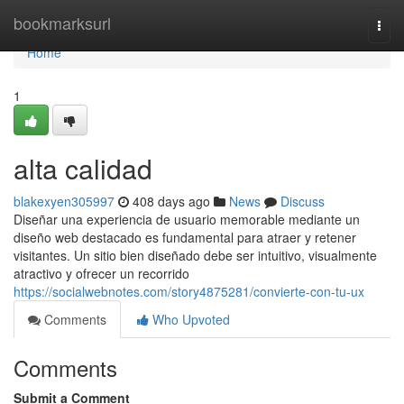
Home
bookmarksurl
Togg
navi
Home
1
alta calidad
blakexyen305997
408 days ago
News
Discuss
Diseñar una experiencia de usuario memorable mediante un
diseño web destacado es fundamental para atraer y retener
visitantes. Un sitio bien diseñado debe ser intuitivo, visualmente
atractivo y ofrecer un recorrido
https://socialwebnotes.com/story4875281/convierte-con-tu-ux
Comments
Who Upvoted
Comments
Submit a Comment