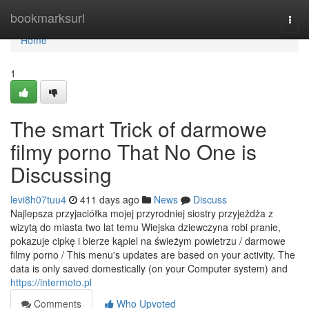
Home
bookmarksurl
Togg
navi
Home
1
The smart Trick of darmowe
filmy porno That No One is
Discussing
levi8h07tuu4
411 days ago
News
Discuss
Najlepsza przyjaciółka mojej przyrodniej siostry przyjeżdża z
wizytą do miasta two lat temu Wiejska dziewczyna robi pranie,
pokazuje cipkę i bierze kąpiel na świeżym powietrzu / darmowe
filmy porno / This menu's updates are based on your activity. The
data is only saved domestically (on your Computer system) and
https://intermoto.pl
Comments
Who Upvoted