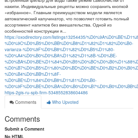
встроенный фильтр для воды также режим самоочистки от
накипи. Индивидуальные рецепты можно сохранить кнопкой
«избранное». Главным преимуществом модели является
автоматический капучинатор, что позволяет готовить полный
ассортимент напитков без вмешательства. Одной из
особенностей конструкции я...
https://oxodirectory.com/listings13254435/%D0%9A%D0
%D0%9C%D0%B5%D0%BB%D0%B8%D1%82%D1%82%D0%B0-
varianza-%D0%9F%D0%B8%D1%82%D0%B5%D1%80-
%D0%A4%D0%B0%D0%BA%D1%82%D1%8B-%D0%BE-
%D0%BA%D0%BE%D1%84%D0%B5%D0%BC%D0%B0%D1%88%D
%D0%B7%D0%B5%D1%80%D0%BD%D0%BE%D0%B2%D0%B0%D
%D0%B4%D0%BB%D1%8F-
%D0%BE%D1%84%D0%B8%D1%81%D0%B0-
%D0%9F%D0%BE%D0%BA%D0%B0%D0%B7%D0%B0%D0%BB%D
https-2gis-ru-spb-firm-5348552838604486
Comments
Who Upvoted
Comments
Submit a Comment
No HTML