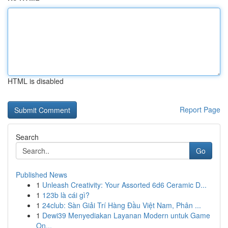
HTML is disabled
Report Page
Search
Go
Published News
1
Unleash Creativity: Your Assorted 6d6 Ceramic D...
1
123b là cái gì?
1
24club: Sàn Giải Trí Hàng Đầu Việt Nam, Phân ...
1
Dewi39 Menyediakan Layanan Modern untuk Game
On...