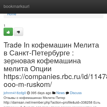
Home
bookmarksurl
Home
1
Trade In кофемашин Мелита
в Санкт-Петербурге :
зерновая кофемашина
мелита Опции
https://companies.rbc.ru/id/11
ooo-m-ruskom/
johnm418zdg0
395 days ago
News
Discuss
Отзывы о кофемашинах Мелита Питер
http://damsan.net/member.php?action=profile&uid=338258 Есть