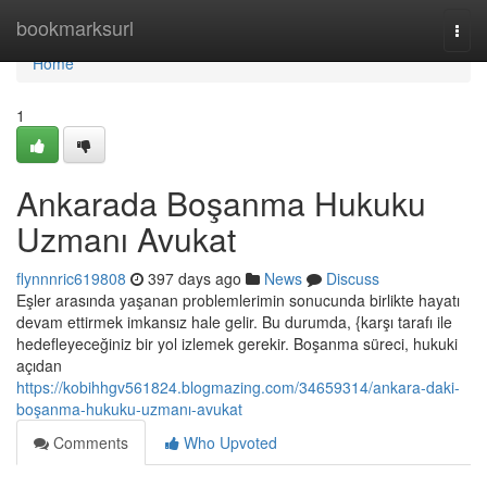
Home
bookmarksurl
Togg
navi
Home
1
Ankarada Boşanma Hukuku
Uzmanı Avukat
flynnnric619808
397 days ago
News
Discuss
Eşler arasında yaşanan problemlerimin sonucunda birlikte hayatı
devam ettirmek imkansız hale gelir. Bu durumda, {karşı tarafı ile
hedefleyeceğiniz bir yol izlemek gerekir. Boşanma süreci, hukuki
açıdan
https://kobihhgv561824.blogmazing.com/34659314/ankara-daki-
boşanma-hukuku-uzmanı-avukat
Comments
Who Upvoted