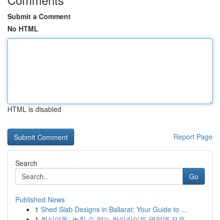
Submit a Comment
No HTML
HTML is disabled
Report Page
Search
Go
Published News
1
Shed Slab Designs in Ballarat: Your Guide to ...
1
최신야동: 놓칠 수 없는 하이라이트 명장면 모음