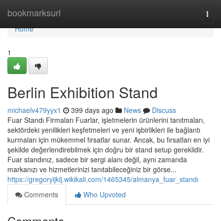
Home
bookmarksurl
Togg
navi
Home
1
Berlin Exhibition Stand
michaelv479yyx1
399 days ago
News
Discuss
Fuar Standı Firmaları Fuarlar, işletmelerin ürünlerini tanıtmaları,
sektördeki yenilikleri keşfetmeleri ve yeni işbirlikleri ile bağlantı
kurmaları için mükemmel fırsatlar sunar. Ancak, bu fırsatları en iyi
şekilde değerlendirebilmek için doğru bir stand setup gereklidir.
Fuar standınız, sadece bir sergi alanı değil, aynı zamanda
markanızı ve hizmetlerinizi tanıtabileceğiniz bir görse...
https://gregoryijklj.wikikali.com/1465345/almanya_fuar_standı
Comments
Who Upvoted
Comments