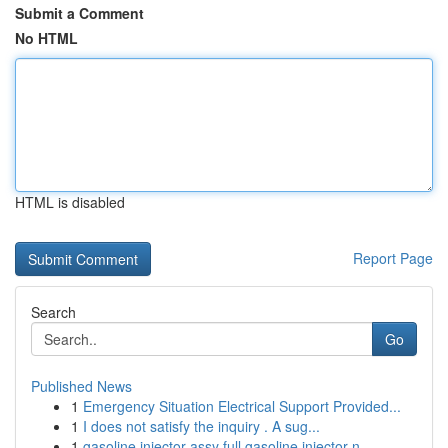
Submit a Comment
No HTML
HTML is disabled
Report Page
Search
Go
Published News
1
Emergency Situation Electrical Support Provided...
1
I does not satisfy the inquiry . A sug...
1
gasoline injector assy full gasoline injector n...