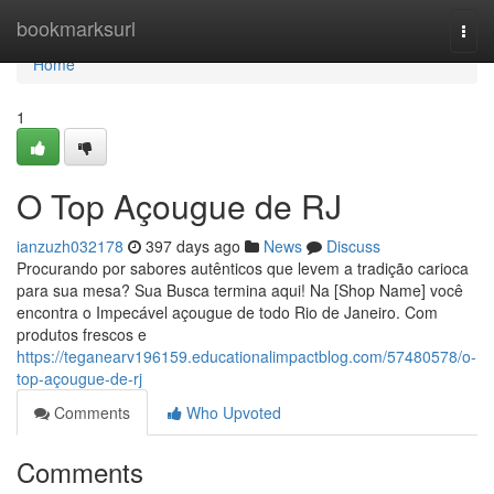
Home
bookmarksurl
Togg
navi
Home
1
O Top Açougue de RJ
ianzuzh032178
397 days ago
News
Discuss
Procurando por sabores autênticos que levem a tradição carioca
para sua mesa? Sua Busca termina aqui! Na [Shop Name] você
encontra o Impecável açougue de todo Rio de Janeiro. Com
produtos frescos e
https://teganearv196159.educationalimpactblog.com/57480578/o-
top-açougue-de-rj
Comments
Who Upvoted
Comments