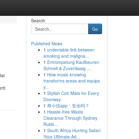
Search
Go
Published News
1
undeniable link between
smoking and maligna...
1
Entrümpelung Kaufbeuren:
Schnell & Zuverlässig ...
1
How music knowing
fat
transforms areas and equips
y...
rti
1
Stylish Coir Mats for Every
Doorway
1
商小信app：安全吗？
1
Hassle-free Waste
Clearance Through Sydney
Rubb...
1
South Africa Hunting Safari:
Your Ultimate Ad...