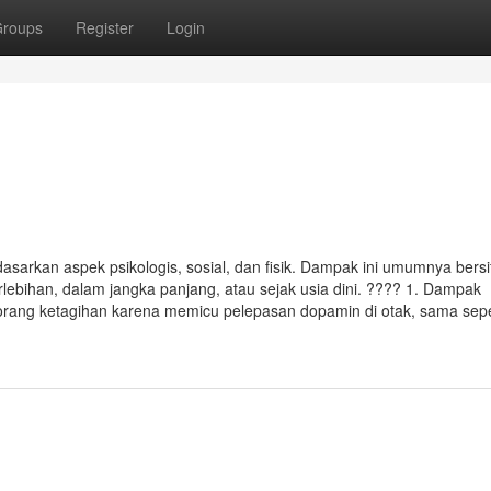
roups
Register
Login
sarkan aspek psikologis, sosial, dan fisik. Dampak ini umumnya bersi
erlebihan, dalam jangka panjang, atau sejak usia dini. ???? 1. Dampak
orang ketagihan karena memicu pelepasan dopamin di otak, sama sepe