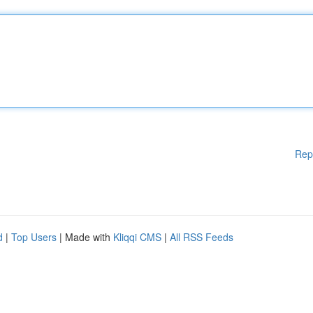
Rep
d
|
Top Users
| Made with
Kliqqi CMS
|
All RSS Feeds