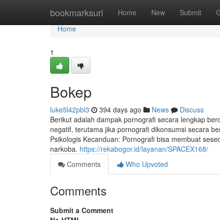
Home
bookmarksurl
Home
New
Submit
G
Home
1
Bokep
luke5l42pbl3
394 days ago
News
Discuss
Berikut adalah dampak pornografi secara lengkap berda
negatif, terutama jika pornografi dikonsumsi secara b
Psikologis Kecanduan: Pornografi bisa membuat sese
narkoba.
https://rekabogor.id/layanan/SPACEX168/
Comments
Who Upvoted
Comments
Submit a Comment