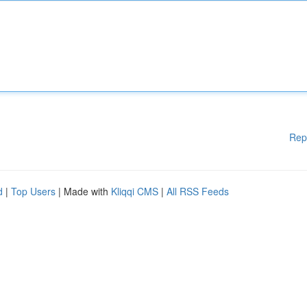
Rep
d
|
Top Users
| Made with
Kliqqi CMS
|
All RSS Feeds