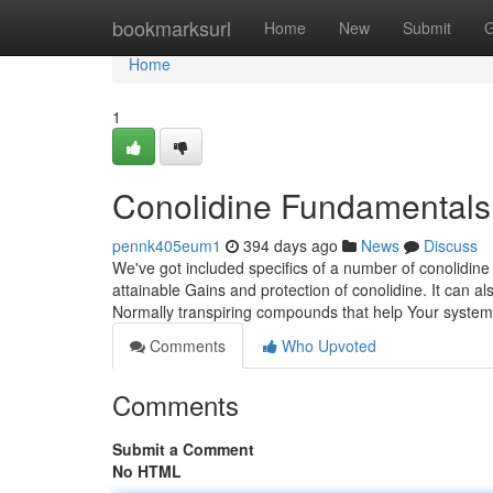
Home
bookmarksurl
Home
New
Submit
G
Home
1
Conolidine Fundamentals
pennk405eum1
394 days ago
News
Discuss
We've got included specifics of a number of conolidin
attainable Gains and protection of conolidine. It can al
Normally transpiring compounds that help Your syste
Comments
Who Upvoted
Comments
Submit a Comment
No HTML