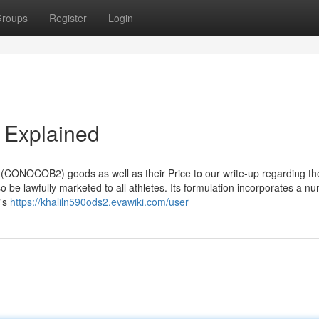
roups
Register
Login
 Explained
e (CONOCOB2) goods as well as their Price to our write-up regarding th
so be lawfully marketed to all athletes. Its formulation incorporates a n
m's
https://khaliln590ods2.evawiki.com/user