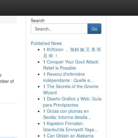
Search
Go
Published News
1
时尚icon ， 辣妈 她 又 美 而
且 帅 ！
1
Conquer Your Gout Attack:
Relief is Possible
1
Revenu d'infirmière
e
indépendante : Quelle e...
umber of
1
The Secrets of the Gnome
Wizard
1
Diseño Gráfico y Web: Guía
para Principiantes
1
Grúas con plumas en
Sevilla: Informe detalla...
1
Kapıların Firmaları:
İstanbul'da Emniyetli Yaşa...
1
Can Obtain an Alabama