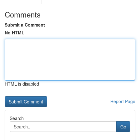
Comments
Submit a Comment
No HTML
HTML is disabled
Report Page
Search
Go