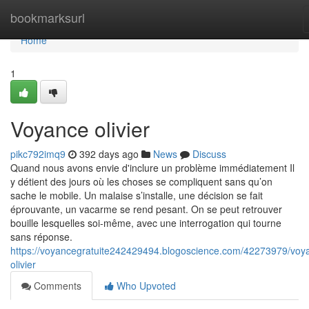
Home
bookmarksurl
Home
1
Voyance olivier
pikc792imq9
392 days ago
News
Discuss
Quand nous avons envie d'inclure un problème immédiatement Il
y détient des jours où les choses se compliquent sans qu’on
sache le mobile. Un malaise s’installe, une décision se fait
éprouvante, un vacarme se rend pesant. On se peut retrouver
bouille lesquelles soi-même, avec une interrogation qui tourne
sans réponse.
https://voyancegratuite242429494.blogoscience.com/42273979/voy
olivier
Comments
Who Upvoted