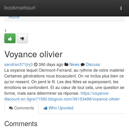
Home
bookmarksurl
Togg
navi
Home
1
Voyance olivier
sandran371jry3
390 days ago
News
Discuss
La voyance lequel Clermont-Ferrand, au rythme de votre matériel
Certaines générations nous bousculent. On ne inclus plus bien ce
qu’on ressent. On perd le fil. Les des fêtes se superposent, les
émotions se confondent. Et au cœur de tout cela, une question se
forme, mais sans déterminer sa réponse.
https://voyance-
discount-en-ligne71580.blogoxo.com/36153498/voyance-olivier
Comments
Who Upvoted
Comments