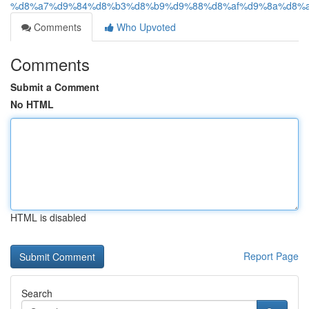
%d8%a7%d9%84%d8%b3%d8%b9%d9%88%d8%af%d9%8a%d8%a
Comments
Who Upvoted
Comments
Submit a Comment
No HTML
HTML is disabled
Report Page
Search