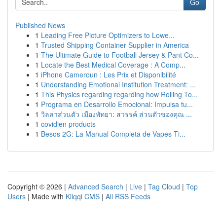
Go
Published News
1
Leading Free Picture Optimizers to Lowe...
1
Trusted Shipping Container Supplier in America
1
The Ultimate Guide to Football Jersey & Pant Co...
1
Locate the Best Medical Coverage : A Comp...
1
iPhone Cameroun : Les Prix et Disponibilité
1
Understanding Emotional Institution Treatment: ...
1
This Physics regarding regarding how Rolling To...
1
Programa en Desarrollo Emocional: Impulsa tu...
1
วิลล่าส่วนตัว เมืองพัทยา: สวรรค์ ส่วนตัวของคุณ ...
1
covidien products
1
Besos 2G: La Manual Completa de Vapes Ti...
Copyright © 2026 |
Advanced Search
|
Live
|
Tag Cloud
|
Top
Users
| Made with
Kliqqi CMS
|
All RSS Feeds