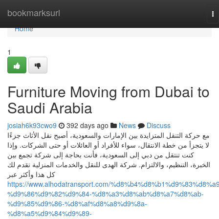
Home
bookmarksurl
To
na
Home
1
Furniture Moving from Dubai to
Saudi Arabia
josiah6k93cwo9
392 days ago
News
Discuss
مع حركة التنقل المتزايدة بين الإمارات والسعودية، أصبح نقل الأثاث جزءًا
لا يتجزأ من خطة الانتقال، سواء للأفراد أو العائلات أو حتى الشركات. وإذا
كنت تنتقل من دبي إلى السعودية، فأنت بحاجة إلى شركة تجمع بين
الخبرة، التنظيم، والالتزام. شركة الهدى للنقل والخدمات المنزلية تقدم لك
كل هذا وأكثر عبر
https://www.alhodatransport.com/%d8%b4%d8%b1%d9%83%d8%a9
%d9%86%d9%82%d9%84-%d8%a3%d8%ab%d8%a7%d8%ab-
%d9%85%d9%86-%d8%af%d8%a8%d9%8a-
%d8%a5%d9%84%d9%89-