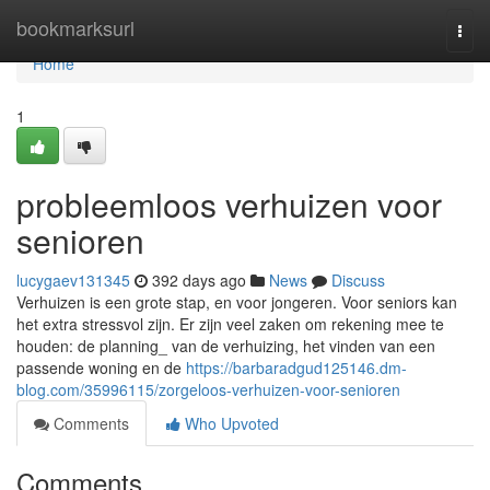
Home
bookmarksurl
Togg
navi
Home
1
probleemloos verhuizen voor
senioren
lucygaev131345
392 days ago
News
Discuss
Verhuizen is een grote stap, en voor jongeren. Voor seniors kan
het extra stressvol zijn. Er zijn veel zaken om rekening mee te
houden: de planning_ van de verhuizing, het vinden van een
passende woning en de
https://barbaradgud125146.dm-
blog.com/35996115/zorgeloos-verhuizen-voor-senioren
Comments
Who Upvoted
Comments