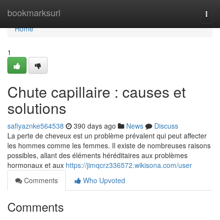
Home
bookmarksurl
Togg
navi
Home
1
Chute capillaire : causes et
solutions
safiyaznke564538
390 days ago
News
Discuss
La perte de cheveux est un problème prévalent qui peut affecter
les hommes comme les femmes. Il existe de nombreuses raisons
possibles, allant des éléments héréditaires aux problèmes
hormonaux et aux
https://jimqcrz336572.wikisona.com/user
Comments
Who Upvoted
Comments