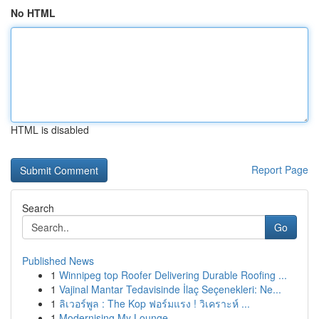
No HTML
HTML is disabled
Report Page
Search
Go
Published News
1
Winnipeg top Roofer Delivering Durable Roofing ...
1
Vajinal Mantar Tedavisinde İlaç Seçenekleri: Ne...
1
ลิเวอร์พูล : The Kop ฟอร์มแรง ! วิเคราะห์ ...
1
Modernising My Lounge