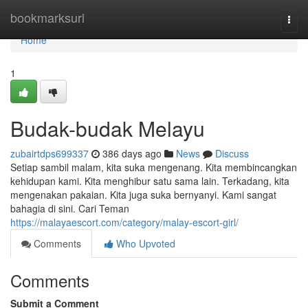
Home
bookmarksurl
Togg
navi
Home
1
Budak-budak Melayu
zubairtdps699337
386 days ago
News
Discuss
Setiap sambil malam, kita suka mengenang. Kita membincangkan
kehidupan kami. Kita menghibur satu sama lain. Terkadang, kita
mengenakan pakaian. Kita juga suka bernyanyi. Kami sangat
bahagia di sini. Cari Teman
https://malayaescort.com/category/malay-escort-girl/
Comments
Who Upvoted
Comments
Submit a Comment