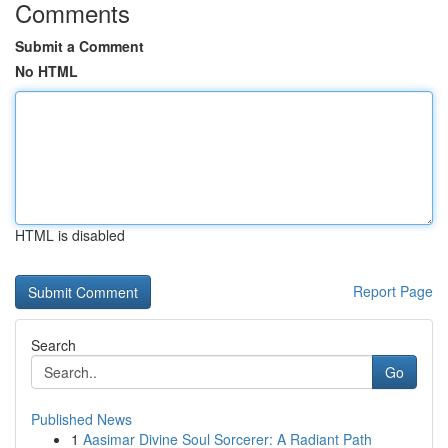
Comments
Submit a Comment
No HTML
HTML is disabled
Report Page
Search
Go
Published News
1
Aasimar Divine Soul Sorcerer: A Radiant Path