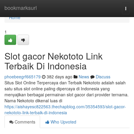
Home
bookmarksurl
Togg
navi
Home
1
Slot gacor Nekototo Link
Terbaik Di Indonesia
phoebeegrf665179
382 days ago
News
Discuss
Situs Slot Online Terpercaya dan Terbaik Nekototo adalah salah
satu situs slot online paling dipercaya di Indonesia yang
menyajikan berbagai permainan slot gacor dari provider ternama.
Nama Nekototo dikenal luas di
https://aishayesc822563.thechapblog.com/35354593/slot-gacor-
nekototo-link-terbaik-di-indonesia
Comments
Who Upvoted