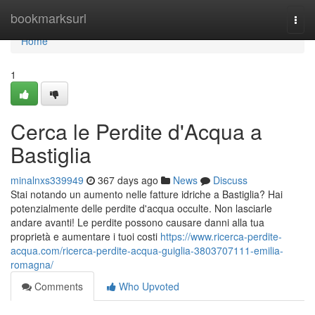
Home
bookmarksurl
Togg
navi
Home
1
Cerca le Perdite d'Acqua a
Bastiglia
minalnxs339949
367 days ago
News
Discuss
Stai notando un aumento nelle fatture idriche a Bastiglia? Hai
potenzialmente delle perdite d'acqua occulte. Non lasciarle
andare avanti! Le perdite possono causare danni alla tua
proprietà e aumentare i tuoi costi
https://www.ricerca-perdite-
acqua.com/ricerca-perdite-acqua-guiglia-3803707111-emilia-
romagna/
Comments
Who Upvoted